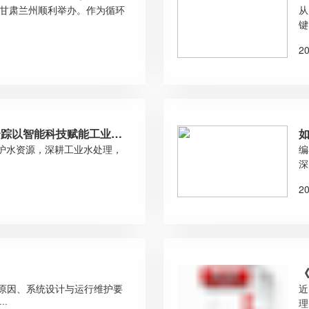
泵大会在甘肃兰州顺利举办。作为循环
从
键
2
水云踪以智能科技赋能工业节
守护水资源，深耕工业水处理，
编
深
2
堵原因、系统设计与运行维护要
近
·
理