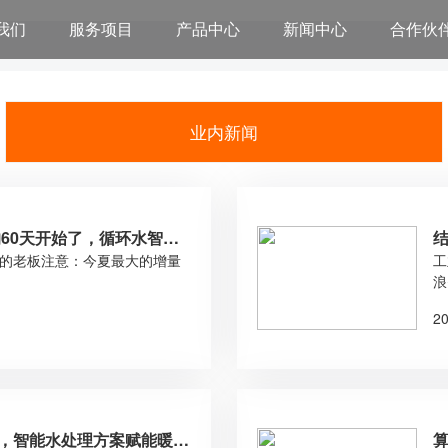
我们
服务项目
产品中心
新闻中心
合作伙
业内新闻
60天开始了，循环水智能
的老板注意：今夏最大的增量
白
工
浪
2
州站，智能水处理方案赋能暖通
算