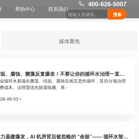
400-626-5007
伴
帮助中心
联系我们
搜索
媒体聚焦
结垢、腐蚀、菌藻反复爆发！不要让你的循环水治理一直在
费钱!
业循环水易滋生菌藻、结垢、腐蚀且相互恶性循环，盲目分项治理
费成本。治理需优先除藻除菌、再···
026-06-03
力基建爆发，AI 机房背后被忽略的 “命脉”—— 循环水智能