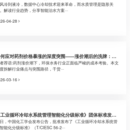
加药已成刚需
风冷到液冷，数据中心冷却技术迎来革命，而水质管理是隐形关
。解读行业趋势，分享智能治水方案···
026-04-28
如何应对药剂价格暴涨的深度突围——涨价潮后的洗牌：谁
能在环保行业的下半场胜出？
者荐语:药剂涨价潮下，环保水务行业正面临严峻的成本考验。本文
度拆解行业痛点与突围路径，干货···
026-03-16
《工业循环冷却水系统管理智能化分级标准》团体标准发布--
-水云踪参与制定
日，中国化工学会发布公告，批准发布了《工业循环冷却水系统管
智能化分级标准》（T/CIESC 56-2···