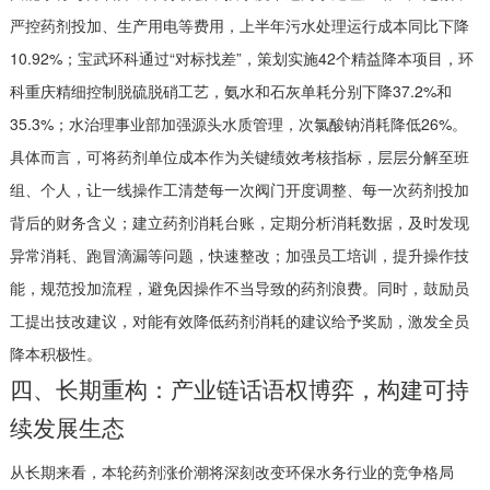
严控药剂投加、生产用电等费用，上半年污水处理运行成本同比下降
10.92%；宝武环科通过“对标找差”，策划实施42个精益降本项目，环
科重庆精细控制脱硫脱硝工艺，氨水和石灰单耗分别下降37.2%和
35.3%；水治理事业部加强源头水质管理，次氯酸钠消耗降低26%。
具体而言，可将药剂单位成本作为关键绩效考核指标，层层分解至班
组、个人，让一线操作工清楚每一次阀门开度调整、每一次药剂投加
背后的财务含义；建立药剂消耗台账，定期分析消耗数据，及时发现
异常消耗、跑冒滴漏等问题，快速整改；加强员工培训，提升操作技
能，规范投加流程，避免因操作不当导致的药剂浪费。同时，鼓励员
工提出技改建议，对能有效降低药剂消耗的建议给予奖励，激发全员
降本积极性。
四、长期重构：产业链话语权博弈，构建可持
续发展生态
从长期来看，本轮药剂涨价潮将深刻改变环保水务行业的竞争格局