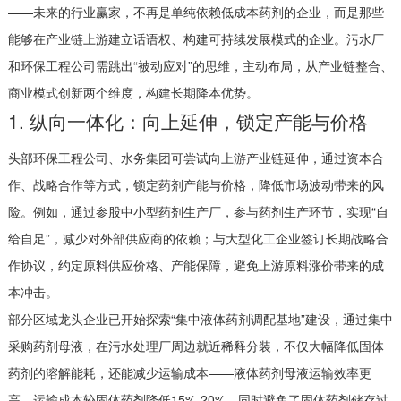
——未来的行业赢家，不再是单纯依赖低成本药剂的企业，而是那些
能够在产业链上游建立话语权、构建可持续发展模式的企业。污水厂
和环保工程公司需跳出“被动应对”的思维，主动布局，从产业链整合、
商业模式创新两个维度，构建长期降本优势。
1. 纵向一体化：向上延伸，锁定产能与价格
头部环保工程公司、水务集团可尝试向上游产业链延伸，通过资本合
作、战略合作等方式，锁定药剂产能与价格，降低市场波动带来的风
险。例如，通过参股中小型药剂生产厂，参与药剂生产环节，实现“自
给自足”，减少对外部供应商的依赖；与大型化工企业签订长期战略合
作协议，约定原料供应价格、产能保障，避免上游原料涨价带来的成
本冲击。
部分区域龙头企业已开始探索“集中液体药剂调配基地”建设，通过集中
采购药剂母液，在污水处理厂周边就近稀释分装，不仅大幅降低固体
药剂的溶解能耗，还能减少运输成本——液体药剂母液运输效率更
高，运输成本较固体药剂降低15%-20%，同时避免了固体药剂储存过