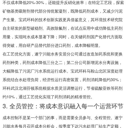
不仅成本降低20%-30%，还能提升反硝化效率；在特定工艺段，探索
矿物基类吸附剂替代部分传统絮凝剂，既降低药剂成本，又减少污泥
产生量。宝武环科的技术创新实践更具借鉴意义，其环境技术研究院
自主研发的新型破稳剂、高效除氟剂，在试点应用中成功降低主药剂
用量，实现吨水成本显著下降；同时，在关键药剂国产化替代方面取
得突破，用自研产品替代部分进口药剂，成本降幅明显。
在工艺优化方面，遂宁川能水务安居分公司通过改造加药系统和更换
药剂种类，药剂成本降低三分之二；第二分公司新增泥水分离设施，
大幅降低了污泥厂污水系统运行成本。宝武环科马鞍山北区深度处理
系统结合水处理负荷，经济性运行高密装置，药剂消耗降低约30%；
环科武汉北湖芬顿系统根据水质灵活调整运行，节省硫酸亚铁等药剂
约10%，通过工艺优化实现了药剂消耗的精准管控。
3. 全员管控：将成本意识融入每一个运营环节
成本控制不是某一个部门的事，而是需要全员参与、全程管控。遂宁
川能水务每月召开成本分析会，按季度下达污水处理厂站生产定额，