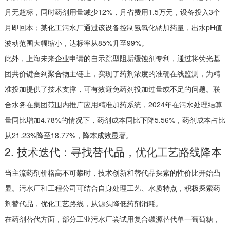
月无超标，同时药剂用量减少12%，月省费用1.5万元，设备投入3个
月即回本；某化工污水厂通过该设备控制氢氧化钠加药量，出水pH值
波动范围大幅缩小，达标率从85%升至99%。
此外，上海未来企业申请的自示踪型阻垢缓蚀剂专利，通过将荧光基
团共价键合到聚合物主链上，实现了药剂浓度的准确在线监测，为精
准投加提供了技术支撑，可有效避免药剂投加过量或不足的问题。联
合水务在集团范围内推广应用精准加药系统，2024年在污水处理结算
量同比增加4.78%的情况下，药剂成本同比下降5.56%，药剂成本占比
从21.23%降至18.77%，降本成效显著。
2. 技术迭代：寻找替代品，优化工艺路线降本
当主流药剂价格高不可攀时，技术创新和替代品探索的性价比开始凸
显。污水厂和工程公司可结合自身处理工艺、水质特点，积极探索药
剂替代品，优化工艺路线，从源头降低药剂消耗。
在药剂替代方面，部分工业污水厂尝试用复合碳源替代单一葡萄糖，