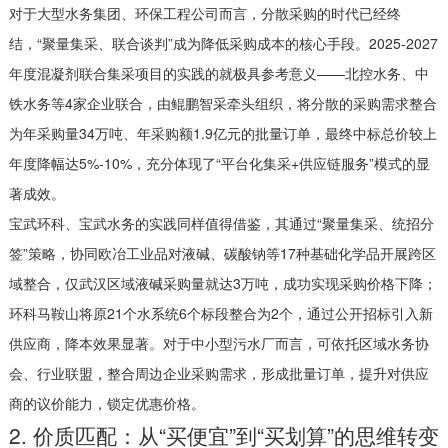
对于大型水务集团、环保工程公司而言，分散采购的时代已经终
结，“聚量集采、联合谈判”成为降低采购成本的核心手段。2025-2027
年度混凝剂联合集采项目的实践的就极具参考意义——北控水务、中
铁水务等4家企业联合，由鲲鹏智采牵头组织，将分散的采购需求整合
为年采购量34万吨、年采购额1.9亿元的批量订单，最终中标总价较上
年度降幅达5%-10%，充分体现了“平台化集采+供应链服务”模式的显
著成效。
宝武环科、宝武水务的实践同样值得借鉴，其通过“聚量集采、统招分
签”策略，协同欧冶工业品对液碱、碳酸钠等17种基础化学品开展跨区
域整合，仅武汉区域液碱采购量就达3万吨，成功实现采购价格下降；
环科马鞍山将原21个水系统6个标段整合为2个，通过公开招标引入新
供应商，降本效果显著。对于中小型污水厂而言，可依托区域水务协
会、行业联盟，整合周边企业采购需求，形成批量订单，提升对供应
商的议价能力，锁定优惠价格。
2. 价质匹配：从“买便宜”到“买划算”的思维转变