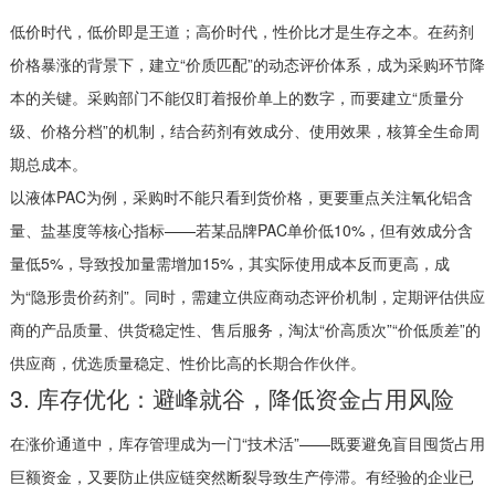
低价时代，低价即是王道；高价时代，性价比才是生存之本。在药剂
价格暴涨的背景下，建立“价质匹配”的动态评价体系，成为采购环节降
本的关键。采购部门不能仅盯着报价单上的数字，而要建立“质量分
级、价格分档”的机制，结合药剂有效成分、使用效果，核算全生命周
期总成本。
以液体PAC为例，采购时不能只看到货价格，更要重点关注氧化铝含
量、盐基度等核心指标——若某品牌PAC单价低10%，但有效成分含
量低5%，导致投加量需增加15%，其实际使用成本反而更高，成
为“隐形贵价药剂”。同时，需建立供应商动态评价机制，定期评估供应
商的产品质量、供货稳定性、售后服务，淘汰“价高质次”“价低质差”的
供应商，优选质量稳定、性价比高的长期合作伙伴。
3. 库存优化：避峰就谷，降低资金占用风险
在涨价通道中，库存管理成为一门“技术活”——既要避免盲目囤货占用
巨额资金，又要防止供应链突然断裂导致生产停滞。有经验的企业已