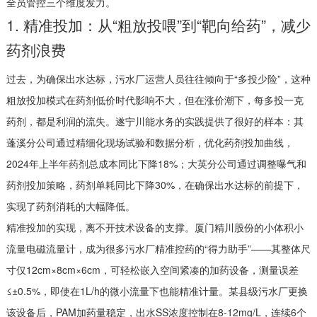
全员管控三个维度发力。
1. 精准投加：从“粗放投喂”到“靶向给药”，减少
药剂浪费
过去，为确保出水达标，污水厂运营人员往往倾向于“多投少险”，这种
粗放投加模式在药剂低价时代影响不大，但在涨价潮下，每多投一克
药剂，都是利润的流失。遂宁川能水务的实践提供了很好的样本：其
蓬溪分公司通过精细化现场试验和数据分析，优化药剂投加曲线，
2024年上半年药剂总成本同比下降18%；大英分公司通过调整曝气和
药剂投加策略，药剂单耗同比下降30%，在确保出水达标的前提下，
实现了药剂消耗的大幅降低。
精准投加的实现，离不开技术设备的支撑。厦门精川股份的小体积小
流量电磁流量计，成为很多污水厂精准控药的“得力助手”——其整体尺
寸仅12cm×8cm×6cm，可轻松嵌入空间紧凑的加药设备，测量误差
≤±0.5%，即使在1L/h的微小流量下也能精准计量。某县级污水厂更换
该设备后，PAM加药量稳定，出水SS浓度控制在8-12mg/L，连续6个