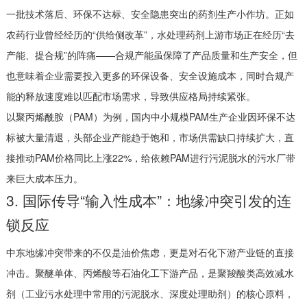
一批技术落后、环保不达标、安全隐患突出的药剂生产小作坊。正如
农药行业曾经经历的“供给侧改革”，水处理药剂上游市场正在经历“去
产能、提合规”的阵痛——合规产能虽保障了产品质量和生产安全，但
也意味着企业需要投入更多的环保设备、安全设施成本，同时合规产
能的释放速度难以匹配市场需求，导致供应格局持续紧张。
以聚丙烯酰胺（PAM）为例，国内中小规模PAM生产企业因环保不达
标被大量清退，头部企业产能趋于饱和，市场供需缺口持续扩大，直
接推动PAM价格同比上涨22%，给依赖PAM进行污泥脱水的污水厂带
来巨大成本压力。
3. 国际传导“输入性成本”：地缘冲突引发的连
锁反应
中东地缘冲突带来的不仅是油价焦虑，更是对石化下游产业链的直接
冲击。聚醚单体、丙烯酸等石油化工下游产品，是聚羧酸类高效减水
剂（工业污水处理中常用的污泥脱水、深度处理助剂）的核心原料，