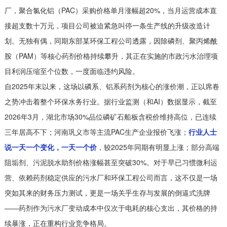
厂，聚合氯化铝（PAC）采购价格单月涨幅超20%，当月运营成本直
接超支数十万元，项目公司被迫紧急叫停一条生产线的升级改造计
划。无独有偶，同期东部某环保工程公司透露，因除磷剂、聚丙烯酰
胺（PAM）等核心药剂价格持续攀升，其正在实施的市政污水治理项
目利润压缩至个位数，一度面临违约风险。
自2025年末以来，这场以磷系、铝系药剂为核心的涨价潮，正以席卷
之势冲击着整个环保水务行业。据行业监测（和AI）数据显示，截至
2026年3月，湖北市场30%品位磷矿石船板含税价维持高位，已连续
三年居高不下；河南巩义市等主流PAC生产企业报价飞涨；
行业人士
说一天一个变化，一天一个价
，较2025年同期有明显上涨；部分高端
阻垢剂、污泥脱水助剂价格涨幅甚至突破30%。对于早已习惯微利运
营、依赖药剂稳定供应的污水厂和环保工程公司而言，这不仅是一场
突如其来的财务压力测试，更是一场关乎生存与发展的倒逼式洗牌
——药剂作为污水厂变动成本中仅次于电耗的核心支出，其价格的持
续暴涨，正在重构行业竞争格局。