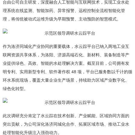
台由公司自主研发，深度融合人工智能与互联网技术，实现工业水处
理系统在线监测、智能加药、异常报警、远程控制全流程智能化管
理，将传统被动式运维升级为早期预警、主动预防的智慧模式。
作为洛济同城化产业协同的重要载体，水云踪平台已纳入两地工业互
联网资源共享体系，为洛阳、济源高端石化、新材料、装备制造等产
业提供绿色、高效、智能的水处理解决方案。截至目前，公司拥有发
明专利、实用新型专利、软件著作权 48 项，平台已服务数以千计的循
环水系统现场，覆盖大量企业生产场景，持续助力区域产业数字化、
绿色化转型。
此次调研充分肯定了水云踪在技术创新、产业赋能、区域协同方面的
突出贡献，为公司深化洛济同城化合作、拓展区域市场、推动工业水
处理智能化升级注入强劲动力。