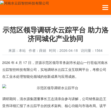
当前位置：
首页
>>
新闻中心
>>
媒体聚焦
示范区领导调研水云踪平台 助力洛
济同城化产业协同
来源：本站 作者：薛娟 时间：2026-04-18 访问量：1564
2026 年 4 月 17 日，济源示范区领导常务副市长赵山一行莅临河南
水
云踪
智控科技有限公司，实地调研
水云踪
工业互联网平台，考察公司
在工业水处理智能化领域的创新成果与应用成效。
调研期间，
清水源集团
董事长王志清亲自参与讲解，公司销售副总王
亚伟详细汇报了
水云踪
平台的技术架构、核心功能与市场布局。该平